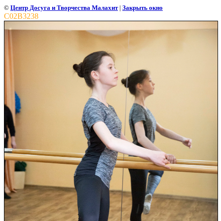
©
Центр Досуга и Творчества Малахит
|
Закрыть окно
C02B3238