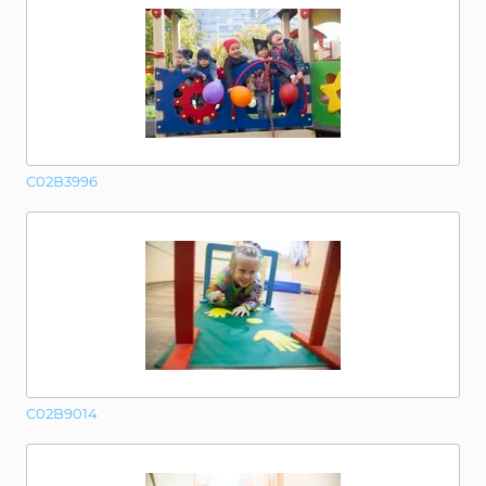
C02B3996
C02B9014